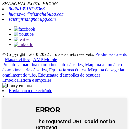
SHANGHAI 200070, PRXINA
0086-13916136366
huangwei@shanghai-upg.com
sales@shanghai-upg.com
© Copyright - 2010-2022 : Tots els drets reservats.
Productes calents
-
Mapa del lloc
-
AMP Mobile
Preu de la màquina d'ompliment de càpsules
,
Màquina automàtica
d'ompliment de càpsules
,
Equips farmacèutics
,
Màquina de segellat i
ompliment de tubs
,
Etiquetatge d'ampolles de begudes
,
Embolcalladora d'ampolles
,
Enviar correu electrònic
x