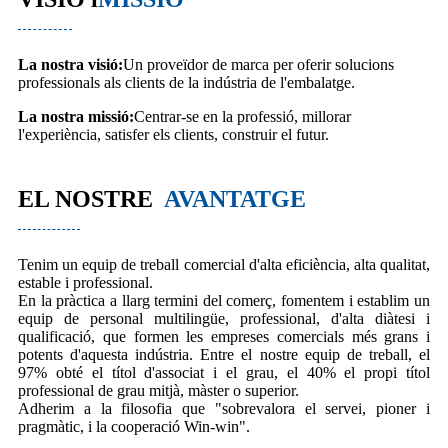
La nostra visió:
Un proveïdor de marca per oferir solucions
professionals als clients de la indústria de l'embalatge.
La nostra missió:
Centrar-se en la professió, millorar
l'experiència, satisfer els clients, construir el futur.
EL NOSTRE
AVANTATGE
Tenim un equip de treball comercial d'alta eficiència, alta qualitat,
estable i professional.
En la pràctica a llarg termini del comerç, fomentem i establim un
equip de personal multilingüe, professional, d'alta diàtesi i
qualificació, que formen les empreses comercials més grans i
potents d'aquesta indústria. Entre el nostre equip de treball, el
97% obté el títol d'associat i el grau, el 40% el propi títol
professional de grau mitjà, màster o superior.
Adherim a la filosofia que "sobrevalora el servei, pioner i
pragmàtic, i la cooperació Win-win".