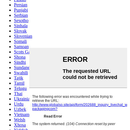
Persian
Punjabi
Serbian
Sesotho
Sinhala
Slovak
Slovenian
Somali
Samoan
Scots Gaelic
Shona
Sindhi
Sundanese
Swahili
Tajik
Tamil
Telugu
Thai
Ukrainian
Urdu
Uzbek
Vietnamese
Welsh
Xhosa