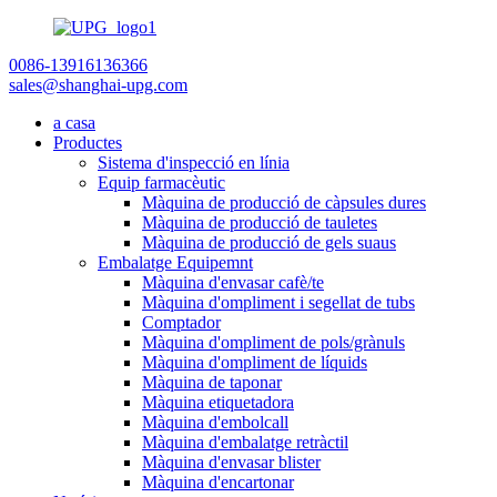
0086-13916136366
sales@shanghai-upg.com
a casa
Productes
Sistema d'inspecció en línia
Equip farmacèutic
Màquina de producció de càpsules dures
Màquina de producció de tauletes
Màquina de producció de gels suaus
Embalatge Equipemnt
Màquina d'envasar cafè/te
Màquina d'ompliment i segellat de tubs
Comptador
Màquina d'ompliment de pols/grànuls
Màquina d'ompliment de líquids
Màquina de taponar
Màquina etiquetadora
Màquina d'embolcall
Màquina d'embalatge retràctil
Màquina d'envasar blister
Màquina d'encartonar