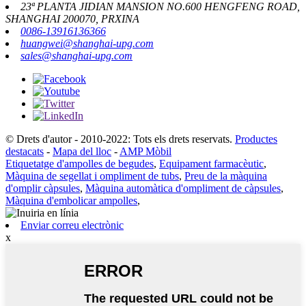
23ª PLANTA JIDIAN MANSION NO.600 HENGFENG ROAD,
SHANGHAI 200070, PRXINA
0086-13916136366
huangwei@shanghai-upg.com
sales@shanghai-upg.com
© Drets d'autor - 2010-2022: Tots els drets reservats.
Productes
destacats
-
Mapa del lloc
-
AMP Mòbil
Etiquetatge d'ampolles de begudes
,
Equipament farmacèutic
,
Màquina de segellat i ompliment de tubs
,
Preu de la màquina
d'omplir càpsules
,
Màquina automàtica d'ompliment de càpsules
,
Màquina d'embolicar ampolles
,
Enviar correu electrònic
x