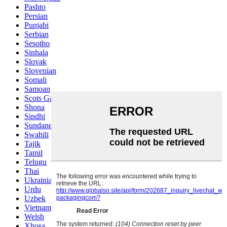
Pashto
Persian
Punjabi
Serbian
Sesotho
Sinhala
Slovak
Slovenian
Somali
Samoan
Scots Gaelic
Shona
Sindhi
Sundanese
Swahili
Tajik
Tamil
Telugu
Thai
Ukrainian
Urdu
Uzbek
Vietnamese
Welsh
Xhosa