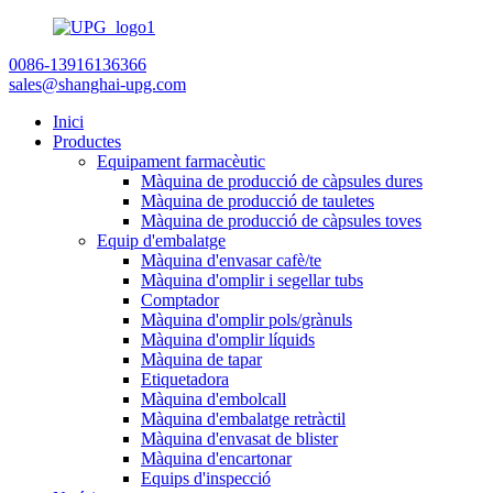
0086-13916136366
sales@shanghai-upg.com
Inici
Productes
Equipament farmacèutic
Màquina de producció de càpsules dures
Màquina de producció de tauletes
Màquina de producció de càpsules toves
Equip d'embalatge
Màquina d'envasar cafè/te
Màquina d'omplir i segellar tubs
Comptador
Màquina d'omplir pols/grànuls
Màquina d'omplir líquids
Màquina de tapar
Etiquetadora
Màquina d'embolcall
Màquina d'embalatge retràctil
Màquina d'envasat de blister
Màquina d'encartonar
Equips d'inspecció